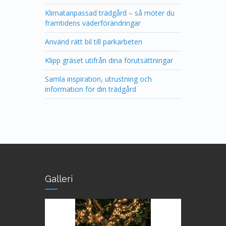
Klimatanpassad trädgård – så möter du
framtidens väderförändringar
Använd rätt bil till parkarbeten
Klipp gräset utifrån dina förutsättningar
Samla inspiration, utrustning och
information för din trädgård
Galleri